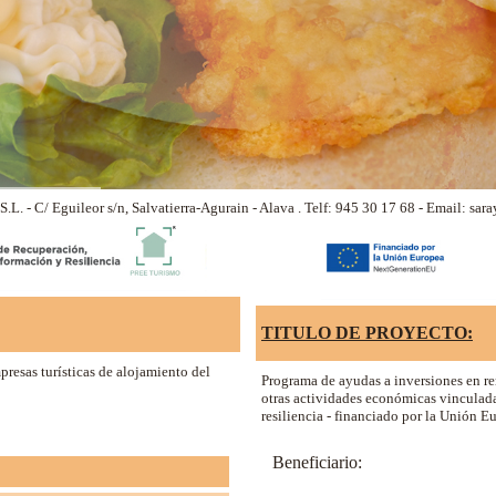
S.L. - C/ Eguileor s/n, Salvatierra-Agurain - Alava . Telf: 945 30 17 68 - Email: s
TITULO DE PROYECTO:
resas turísticas de alojamiento del
Programa de ayudas a inversiones en re
otras actividades económicas vinculada
resiliencia - financiado por la Unión 
Beneficiario: